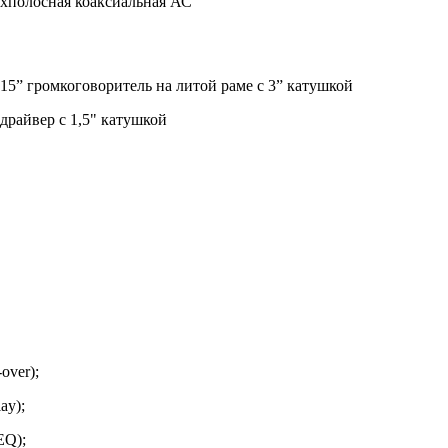
ухполосная коаксиальная АС
15” громкоговоритель на литой раме с 3” катушкой
драйвер с 1,5" катушкой
over);
ay);
EQ);