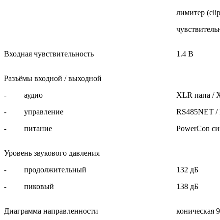
лимитер (clip
чувствительн
Входная чувствительность
1.4 В
Разъёмы входной / выходной
- аудио
XLR папа / 
- управление
RS485NET /
- питание
PowerCon си
Уровень звукового давления
- продолжительный
132 дБ
- пиковый
138 дБ
Диаграмма направленности
коническая 9