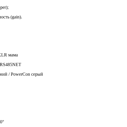
per);
ость (gain).
XLR мама
 RS485NET
ний / PowerCon серый
0°