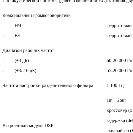
Тип акустической системы (далее изделие или АС)
активная дв
Коаксиальный громкоговоритель:
- НЧ
ферритовый 
- ВЧ
ферритовый 
Диапазон рабочих частот
- (±3 дБ)
60-20 000 Гц
- (+3/-10 дБ)
55-20 000 Гц
Частота настройки разделительного фильтра
1 100 Гц
1in – 2out
кроссовер (x-
задержка (del
Встроенный модуль DSP
эквалайзер (