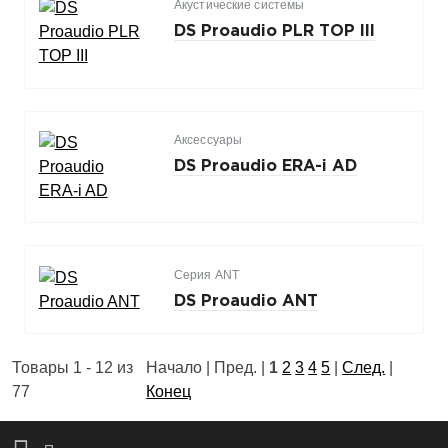
Акустические системы
DS Proaudio PLR TOP III
Аксессуары
DS Proaudio ERA-i AD
Серия ANT
DS Proaudio ANT
Товары 1 - 12 из
Начало | Пред. |
1
2
3
4
5
|
След.
|
77
Конец